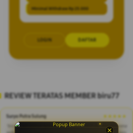
Minimal Withdraw Rp 25.000
LOGIN
DAFTAR
Layer Popup Close
REVIEW TERATAS MEMBER biru77
Suryo Putra Sulung
★★★★★
"biru77 jadi pilihan terbaik untuk main slot777 dan slot77 karena
terbukti gacor dan mudah menang. Dari awal daftar sampai main,