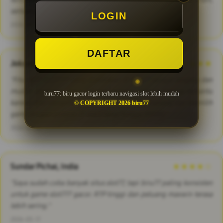
semuanya lancar tanpa kendala."
LOGIN
2026-03-12
DAFTAR
Jokowi, Solo
★★★★★
"Fitur RTP SLOT777 yang disediakan di biru77 sangat lengkap dan
mudah dipahami. Saya sebagai pemain pemula merasa terbantu
biru77: biru gacor login terbaru navigasi slot lebih mudah
karena bisa mengetahui persentase peluang menang dan memilih
© COPYRIGHT 2026 biru77
game dengan potensi JP lebih besar hingga X5000."
2026-03-22
Sundar Pichai, India
★★★★☆
"Saya sudah coba banyak situs slot77, tapi biru77 paling konsisten
untuk game slot777 gacor. RTP tinggi dan peluang maxwin terasa
lebih sering."
2026-03-17