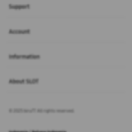
Support
Buka
Account
Buka
Information
Buka
About SLOT
© 2025 biru77. All rights reserved.